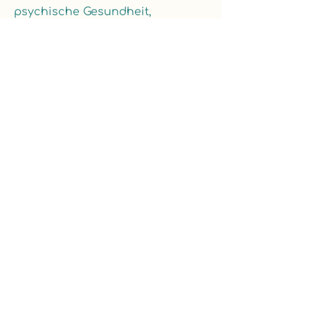
psychische Gesundheit,
Yogalehrerin,
​zu meinen Kunden zählen
Unternehmen aus dem
öffentlichen Sektor,
Akademiker*innen und
Führungskräfte, die empathisch
sind und gern innerlich wachsen
wollen.